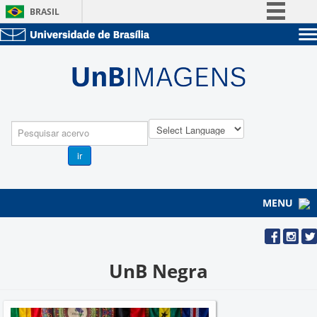
BRASIL
Simplifique!
Sobre a UnB
Comunica BR
Unidades acadêmicas
Participe
Estude na UnB
Graduação
Acesso à informação
Pós-Graduação
Administração
Legislação
Pesquisa
Servidor
Canais
ir
MENU
UnB Negra