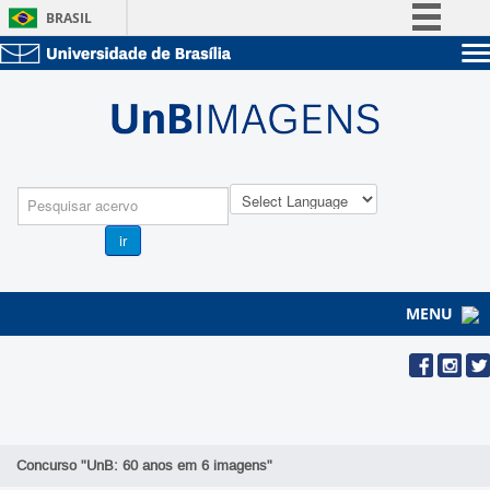
BRASIL
Simplifique!
Sobre a UnB
Comunica BR
Unidades acadêmicas
Participe
Estude na UnB
Graduação
Acesso à informação
Pós-Graduação
Administração
Legislação
Pesquisa
Servidor
Canais
ir
MENU
Concurso "UnB: 60 anos em 6 imagens"