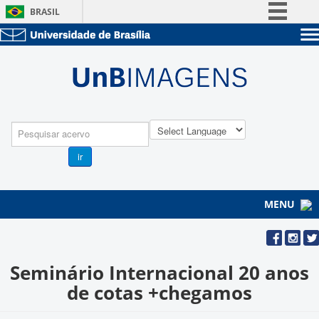
BRASIL
Simplifique!
Sobre a UnB
Comunica BR
Unidades acadêmicas
Participe
Estude na UnB
Graduação
Acesso à informação
Pós-Graduação
Administração
Legislação
Pesquisa
Servidor
Canais
ir
MENU
Seminário Internacional 20 anos
de cotas +chegamos