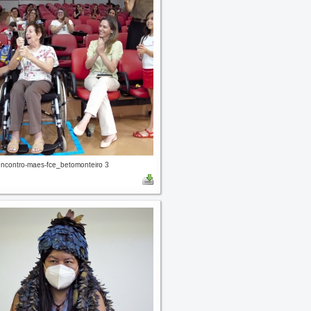
contro-maes-fce_betomonteiro 3