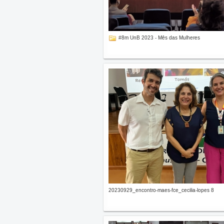
#8m UnB 2023 - Mês das Mulheres
20230929_encontro-maes-fce_cecilia-lopes 8