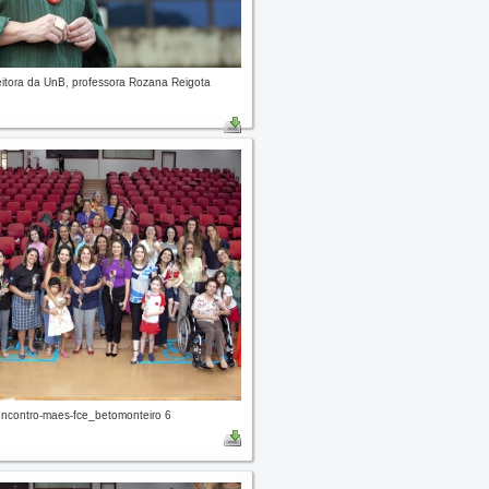
eitora da UnB, professora Rozana Reigota
contro-maes-fce_betomonteiro 6