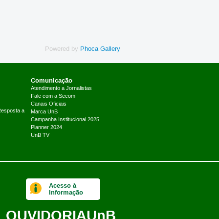
Powered by
Phoca Gallery
Comunicação
Atendimento a Jornalistas
Fale com a Secom
Canais Oficiais
Resposta a
Marca UnB
Campanha Institucional 2025
Planner 2024
UnB TV
Acesso à
Informação
OUVIDORIA
UnB