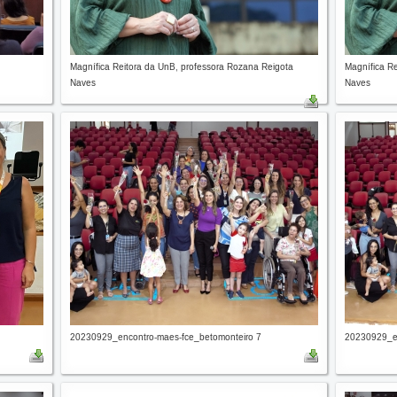
Magnífica Reitora da UnB, professora Rozana Reigota
Magnífica R
Naves
Naves
20230929_encontro-maes-fce_betomonteiro 7
20230929_en