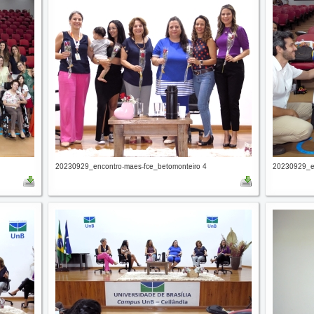
20230929_encontro-maes-fce_betomonteiro 4
20230929_en