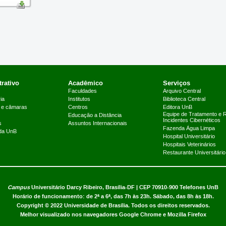
rativo
Acadêmico
Serviços
Faculdades
Arquivo Central
ia
Institutos
Biblioteca Central
 e câmaras
Centros
Editora UnB
Equipe de Tratamento e 
Educação a Distância
Incidentes Cibernéticos
s
Assuntos Internacionais
Fazenda Água Limpa
 da UnB
Hospital Universitário
Hospitais Veterinários
Restaurante Universitário
Campus
Universitário Darcy Ribeiro,
Brasília-DF | CEP 70910-900
Telefones UnB
Horário de funcionamento: de 2ª a 6ª, das 7h às 23h. Sábado, das 8h às 18h.
Copyright © 2022
Universidade de Brasília
.
Todos os direitos reservados.
Melhor visualizado nos navegadores Google Chrome e Mozilla Firefox