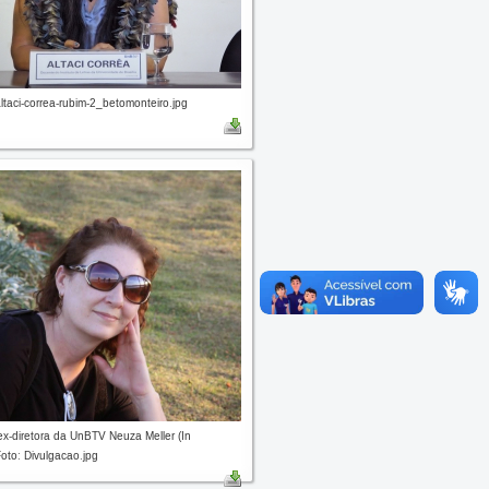
aci-correa-rubim-2_betomonteiro.jpg
 ex-diretora da UnBTV Neuza Meller (In
oto: Divulgacao.jpg