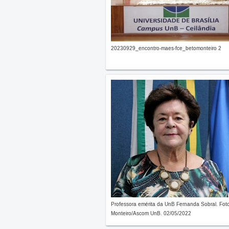
20230929_encontro-maes-fce_betomonteiro 2
Professora emérita da UnB Fernanda Sobral. Fot
Monteiro/Ascom UnB. 02/05/2022