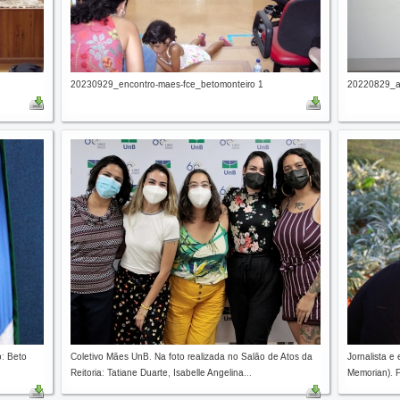
20230929_encontro-maes-fce_betomonteiro 1
20220829_alt
o: Beto
Coletivo Mães UnB. Na foto realizada no Salão de Atos da
Jornalista e
Reitoria: Tatiane Duarte, Isabelle Angelina...
Memorian). F