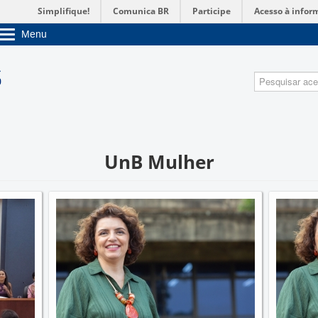
Simplifique!
Comunica BR
Participe
Acesso à infor
Menu
Sobre a UnB
Unidades acadêmicas
Pesquisa
Estude na UnB
Graduação
Pós-Graduação
Administração
Servidor
UnB Mulher