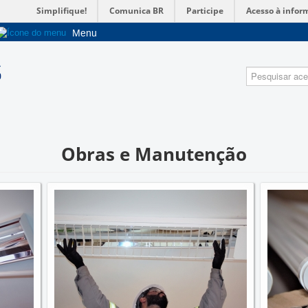
Simplifique!
Comunica BR
Participe
Acesso à infor
Menu
Sobre a UnB
Pesquisa
Unidades acadêmicas
Estude na UnB
Graduação
Pós-Graduação
Obras e Manutenção
Administração
Servidor