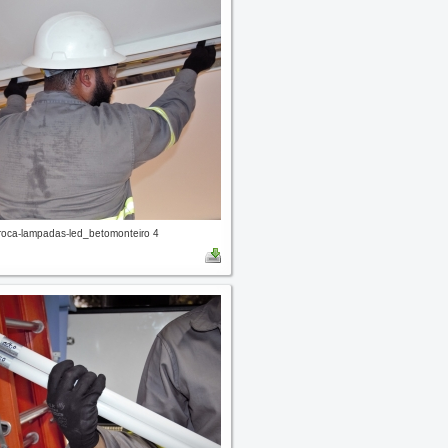
oca-lampadas-led_betomonteiro 4