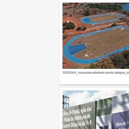
20230904_nova-pista-atletismo-centro-olimpico_in