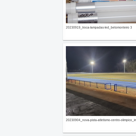
20230919_troca-lampadas-led_betomonteiro 3
20230904_nova-pista-atletismo-centro-olimpico_in