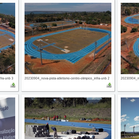
fra-unb 3
20230904_nova-pista-atletismo-centro-olimpico_infra-unb 2
20230904_nov