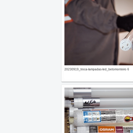
20230919_troca-lampadas-led_betomonteiro 6