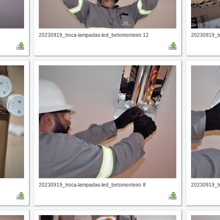
20230919_troca-lampadas-led_betomonteiro 12
20230919_tr
20230919_troca-lampadas-led_betomonteiro 8
20230919_tr