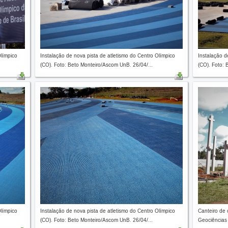
Olímpico
Instalação de nova pista de atletismo do Centro Olímpico
Instalação d
(CO). Foto: Beto Monteiro/Ascom UnB. 26/04/...
(CO). Foto: 
Olímpico
Instalação de nova pista de atletismo do Centro Olímpico
Canteiro de 
(CO). Foto: Beto Monteiro/Ascom UnB. 26/04/...
Geociências 