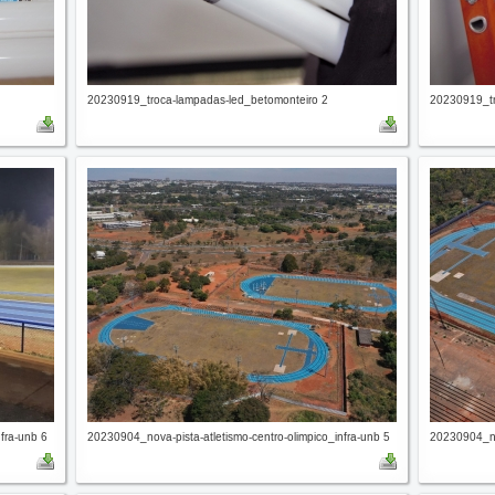
20230919_troca-lampadas-led_betomonteiro 2
20230919_tr
fra-unb 6
20230904_nova-pista-atletismo-centro-olimpico_infra-unb 5
20230904_nov