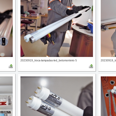
20230919_troca-lampadas-led_betomonteiro 5
20230919_tr