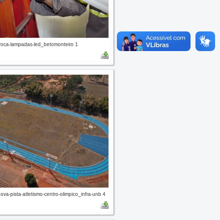
oca-lampadas-led_betomonteiro 1
a-pista-atletismo-centro-olimpico_infra-unb 4