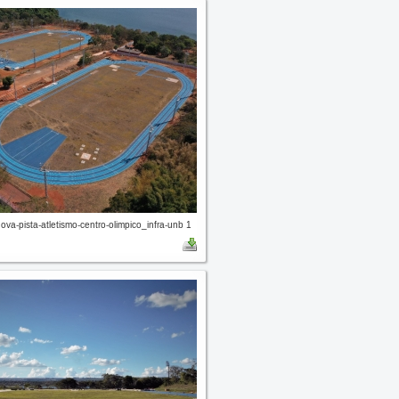
a-pista-atletismo-centro-olimpico_infra-unb 1