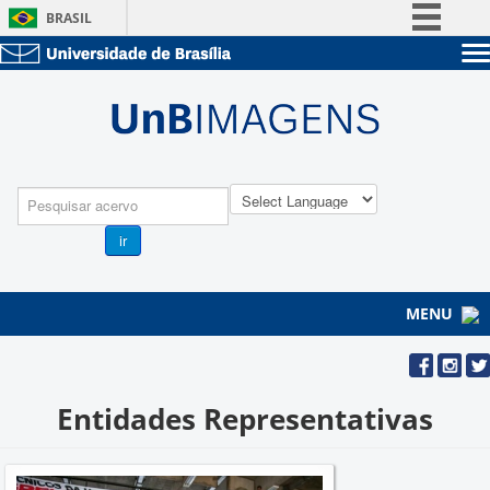
BRASIL
Simplifique!
Sobre a UnB
Comunica BR
Unidades acadêmicas
Participe
Estude na UnB
Graduação
Acesso à informação
Pós-Graduação
Administração
Legislação
Pesquisa
Servidor
Canais
ir
MENU
Entidades Representativas