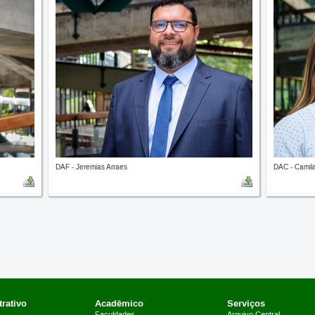
DAF - Jeremias Arraes
DAC - Camila
rativo
Acadêmico
Serviços
Faculdades
Arquivo Central