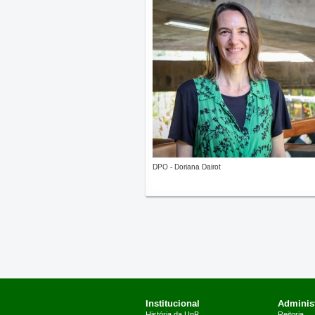
DPO - Doriana Dairot
Institucional
Administ
História da UnB
Reitoria