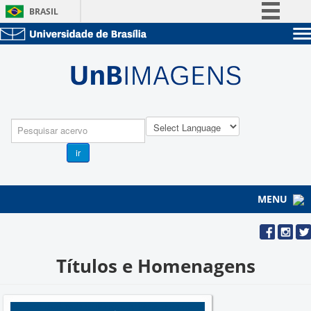
BRASIL
Simplifique!
Sobre a UnB
Comunica BR
Unidades acadêmicas
Participe
Estude na UnB
Graduação
Acesso à informação
Pós-Graduação
Administração
Legislação
Pesquisa
Servidor
Canais
ir
MENU
Títulos e Homenagens