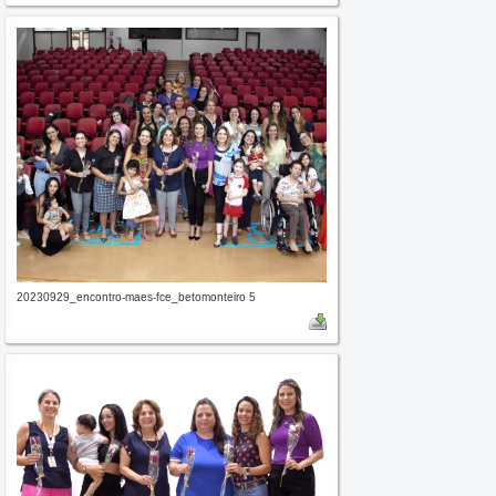
20230929_encontro-maes-fce_betomonteiro 5