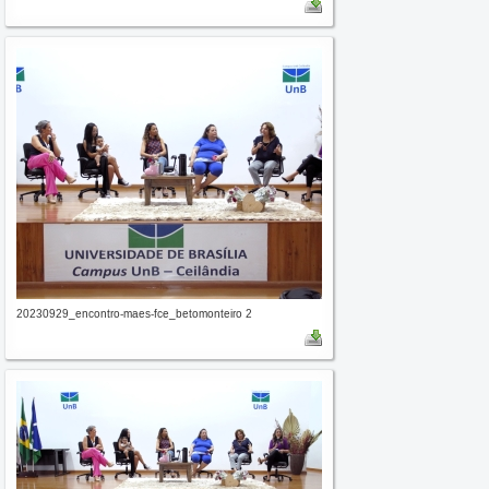
20230929_encontro-maes-fce_betomonteiro 2