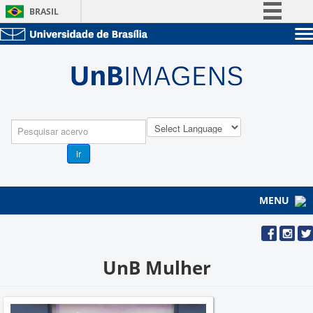
BRASIL
Simplifique!
Sobre a UnB
Comunica BR
Unidades acadêmicas
Participe
Estude na UnB
Graduação
Acesso à informação
Pós-Graduação
Administração
Legislação
Pesquisa
Servidor
Canais
ir
MENU
UnB Mulher