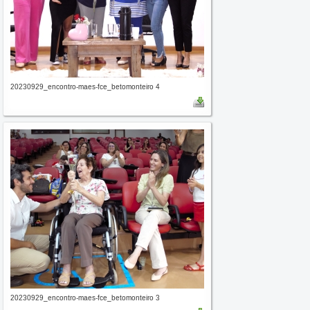
20230929_encontro-maes-fce_betomonteiro 4
20230929_encontro-maes-fce_betomonteiro 3