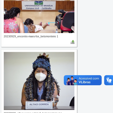
20230929_encontro-maes-fce_betomonteiro 1