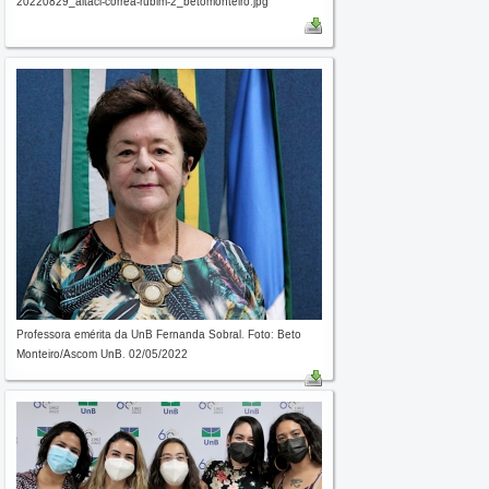
20220829_altaci-correa-rubim-2_betomonteiro.jpg
Professora emérita da UnB Fernanda Sobral. Foto: Beto
Monteiro/Ascom UnB. 02/05/2022