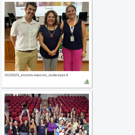
20230929_encontro-maes-fce_cecilia-lopes 8