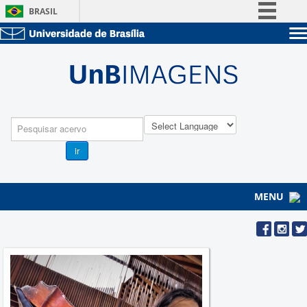
BRASIL
Simplifique!
Sobre a UnB
Comunica BR
Unidades acadêmicas
Participe
Estude na UnB
Graduação
Acesso à informação
Pós-Graduação
Administração
Legislação
Pesquisa
Servidor
Canais
ir
MENU