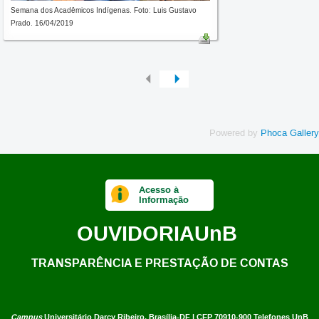
Semana dos Acadêmicos Indígenas. Foto: Luis Gustavo
Prado. 16/04/2019
Powered by
Phoca Gallery
Acesso à
Informação
OUVIDORIA
UnB
TRANSPARÊNCIA E PRESTAÇÃO DE CONTAS
Campus
Universitário Darcy Ribeiro,
Brasília-DF | CEP 70910-900
Telefones UnB