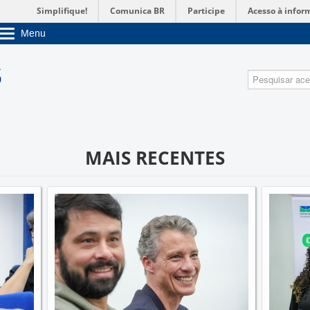
Simplifique!
Comunica BR
Participe
Acesso à infor
Menu
Sobre a UnB
Unidades acadêmicas
Pesquisa
Estude na UnB
Graduação
Pós-Graduação
Administração
Servidor
MAIS RECENTES