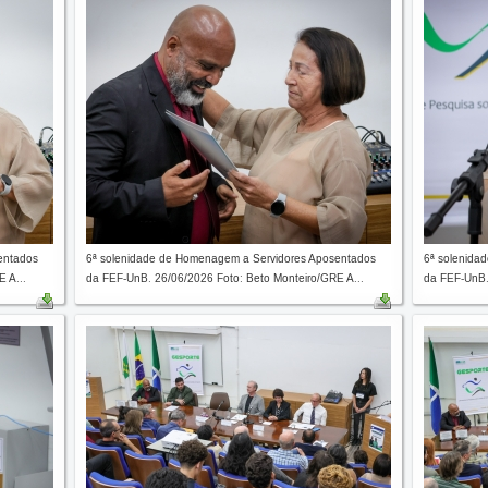
entados
6ª solenidade de Homenagem a Servidores Aposentados
6ª solenida
 A...
da FEF-UnB. 26/06/2026 Foto: Beto Monteiro/GRE A...
da FEF-UnB.