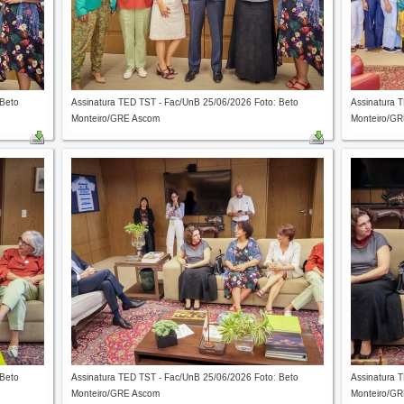
 Beto
Assinatura TED TST - Fac/UnB 25/06/2026 Foto: Beto
Assinatura 
Monteiro/GRE Ascom
Monteiro/G
 Beto
Assinatura TED TST - Fac/UnB 25/06/2026 Foto: Beto
Assinatura 
Monteiro/GRE Ascom
Monteiro/G