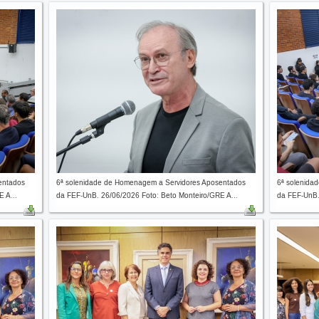
entados
6ª solenidade de Homenagem a Servidores Aposentados
6ª solenida
 A...
da FEF-UnB. 26/06/2026 Foto: Beto Monteiro/GRE A...
da FEF-UnB.