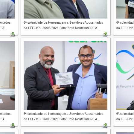
entados
6ª solenidade de Homenagem a Servidores Aposentados
6ª solenida
 A...
da FEF-UnB. 26/06/2026 Foto: Beto Monteiro/GRE A...
da FEF-UnB.
entados
6ª solenidade de Homenagem a Servidores Aposentados
6ª solenida
 A...
da FEF-UnB. 26/06/2026 Foto: Beto Monteiro/GRE A...
da FEF-UnB.