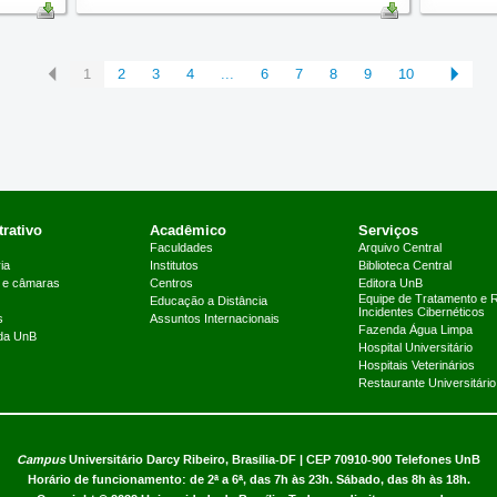
1
2
3
4
...
6
7
8
9
10
rativo
Acadêmico
Serviços
Faculdades
Arquivo Central
ia
Institutos
Biblioteca Central
 e câmaras
Centros
Editora UnB
Equipe de Tratamento e 
Educação a Distância
Incidentes Cibernéticos
s
Assuntos Internacionais
Fazenda Água Limpa
 da UnB
Hospital Universitário
Hospitais Veterinários
Restaurante Universitário
Campus
Universitário Darcy Ribeiro,
Brasília-DF | CEP 70910-900
Telefones UnB
Horário de funcionamento: de 2ª a 6ª, das 7h às 23h. Sábado, das 8h às 18h.