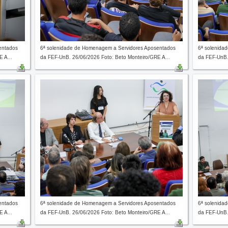
entados
6ª solenidade de Homenagem a Servidores Aposentados
6ª solenida
 A...
da FEF-UnB. 26/06/2026 Foto: Beto Monteiro/GRE A...
da FEF-UnB.
entados
6ª solenidade de Homenagem a Servidores Aposentados
6ª solenida
 A...
da FEF-UnB. 26/06/2026 Foto: Beto Monteiro/GRE A...
da FEF-UnB.