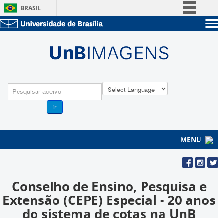
BRASIL
Simplifique!
Sobre a UnB
Comunica BR
Unidades acadêmicas
Participe
Estude na UnB
Graduação
Acesso à informação
Pós-Graduação
Administração
Legislação
Pesquisa
Servidor
Canais
ir
MENU
Conselho de Ensino, Pesquisa e
Extensão (CEPE) Especial - 20 anos
do sistema de cotas na UnB